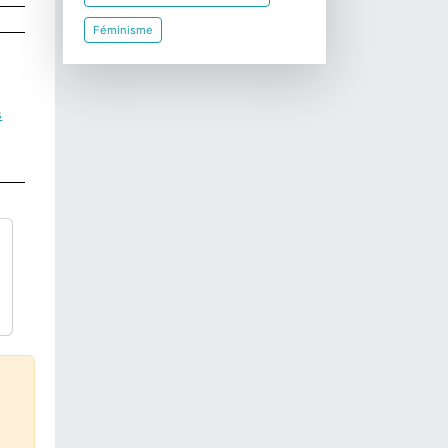
Féminisme
s