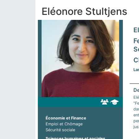
Eléonore Stultjens
E
F
S
C
La
Elé
"F
da
en
Économie et Finance
pen
Emploi et Chômage
jus
Sécurité sociale
Sciences humaines et sociales