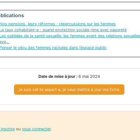
blications
Nos pensions, leurs réformes : répercussions sur les femmes
Le taux cohabitant-e : quand protection sociale rime avec pauvreté
Les oubliées de la santé sexuelle: les femmes ayant des relations sexuelle
ave…
Penser le vécu des femmes racisées dans l’espace public
Date de mise à jour :
6 mai 2024
Je suis cet∙te expert∙e, je veux mettre à jour ma fiche.
inscrire
ou
vous connecter
.