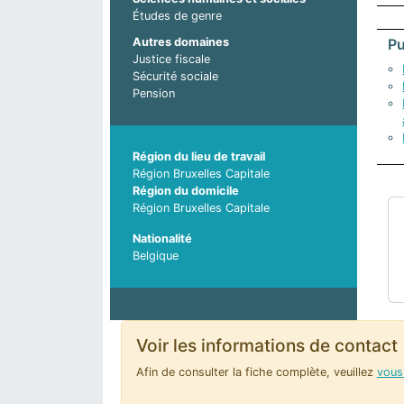
Études de genre
Autres domaines
Pu
Justice fiscale
Sécurité sociale
Pension
Région du lieu de travail
Région Bruxelles Capitale
Région du domicile
Région Bruxelles Capitale
Nationalité
Belgique
Voir les informations de contact
Afin de consulter la fiche complète, veuillez
vous 