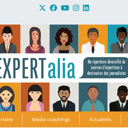
rtoire
Média coachings
Actualités