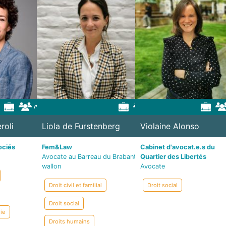
roli
Liola de Furstenberg
Violaine Alonso
ociés
Fem&Law
Cabinet d'avocat.e.s du
Avocate au Barreau du Brabant
Quartier des Libertés
wallon
Avocate
Droit civil et familial
Droit social
Droit social
gie
Droits humains