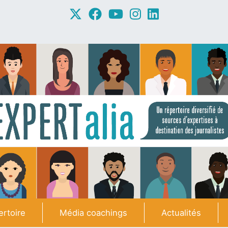
rtoire
Média coachings
Actualités