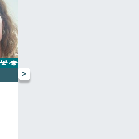
tion de
tre
)
iques