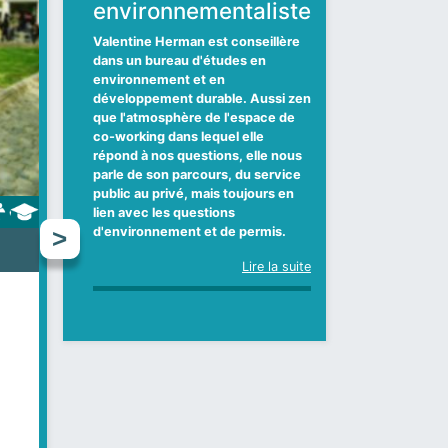
environnementaliste
aromathérapeute
TwoGo, spécialisée
clinique
dans la consultance
Valentine Herman est conseillère
en marketing
dans un bureau d'études en
Pascale Frennet a eu plusieurs
environnement et en
stratégique et la
vies. D’abord attachée de presse
développement durable.
Aussi zen
et attachée parlementaire, elle a
communication
que l'atmosphère de l'espace de
bifurqué vers l’aromathérapie
co-working dans lequel elle
clinique à la faveur d’un
Avance ! Si on réfléchit trop, on ne
répond à nos questions, elle nous
événement de vie. Elle nous
fait rien. C’est le leitmotiv de
parle de son parcours, du service
explique comment les huiles
Virginie Humblet, consultante en
public au privé, mais toujours en
essentielles peuvent soulager
marketing stratégique pour les
lien avec les questions
anxiété, stress post-traumatique,
TPE et PME. La preuve par
d'environnement et de permis.
insomnie et douleurs.
l’exemple. GO.
Lire la suite
Lire la suite
Lire la suite