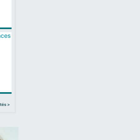
nces
ités >