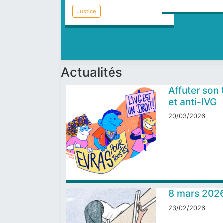
Violence
Justice
Précédent
Suivant
Actualités
Affuter son 
et anti-IVG
20/03/2026
8 mars 2026 
23/02/2026