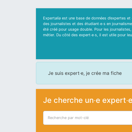
Expert
alia
est une base de données d’expertes et d
des journalistes et des étudiant∙e∙s en journalisme.
été créé pour usage double. Pour les journalistes, i
métier. Du côté des expert∙e∙s, il est utile pour l
Je suis expert∙e, je crée ma fiche
Je cherche un∙e expert∙
Recherche par mot-clé