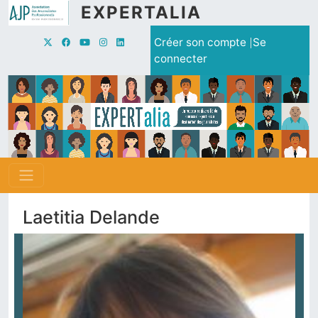
Aller au contenu principal
EXPERTALIA
Menu du compte de l'utilisate
Créer son compte
Se
connecter
Laetitia Delande