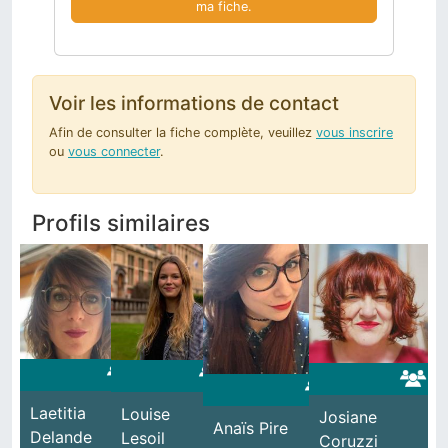
ma fiche.
Voir les informations de contact
Afin de consulter la fiche complète, veuillez
vous inscrire
ou
vous connecter
.
Profils similaires
Laetitia
Miriam Ben
Adnan Bel
Louise
Elise
Josiane
Anaïs Pire
Natacha
Delande
Jattou
Khatir
Lesoil
Delhaise
Coruzzi