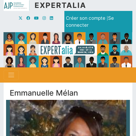
Aller au contenu principal
EXPERTALIA
Menu du compte de l'utilisate
Créer son compte
Se
connecter
Emmanuelle Mélan