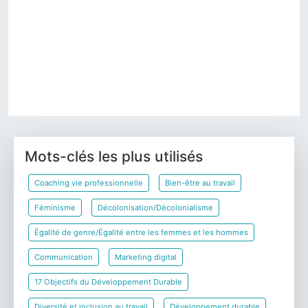
Sciences
politiques
Sociologie
Précédent
Suivant
Mots-clés les plus utilisés
Coaching vie professionnelle
Bien-être au travail
Féminisme
Décolonisation/Décolonialisme
Égalité de genre/Égalité entre les femmes et les hommes
Communication
Marketing digital
17 Objectifs du Développement Durable
Diversité et inclusion au travail
Développement durable