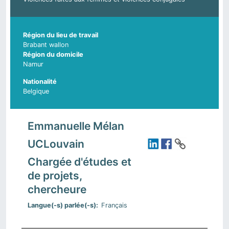
Région du lieu de travail
Brabant wallon
Région du domicile
Namur
Nationalité
Belgique
Emmanuelle Mélan
UCLouvain
Chargée d'études et
de projets,
chercheure
Langue(-s) parlée(-s)
Français