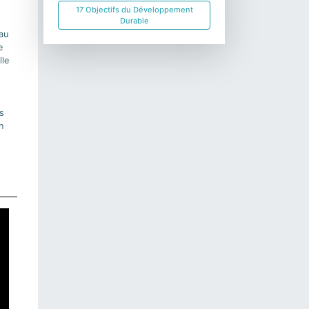
17 Objectifs du Développement
Durable
au
e
lle
s
n
s