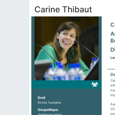
Carine Thibaut
C
A
B
D
La
Car
d'A
hum
mig
Droit
Droits humains
Au
20
Géopolitique
int
Amérique latine