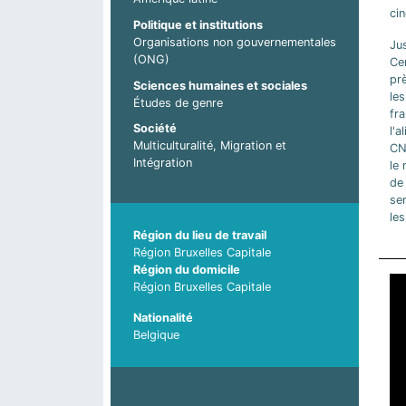
ci
Politique et institutions
Organisations non gouvernementales
Ju
(ONG)
Ce
prè
Sciences humaines et sociales
les
Études de genre
fr
Société
l'a
Multiculturalité, Migration et
CN
Intégration
le 
de
sen
le
Région du lieu de travail
Région Bruxelles Capitale
Région du domicile
Région Bruxelles Capitale
Nationalité
Belgique