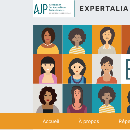
Aller au contenu principal
EXPERTALIA
Navigation principale
Accueil
À propos
Répe