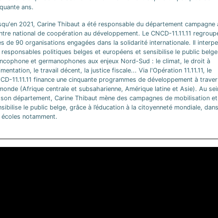
nquante ans.
squ'en 2021, Carine Thibaut a été responsable du département campagne 
ntre national de coopération au développement. Le CNCD-11.11.11 regroup
s de 90 organisations engagées dans la solidarité internationale. Il interpe
 responsables politiques belges et européens et sensibilise le public belge
ancophone et germanophones aux enjeux Nord-Sud : le climat, le droit à
limentation, le travail décent, la justice fiscale... Via l'Opération 11.11.11, le
CD-11.11.11 finance une cinquante programmes de développement à traver
monde (Afrique centrale et subsaharienne, Amérique latine et Asie). Au sei
 son département, Carine Thibaut mène des campagnes de mobilisation et
sibilise le public belge, grâce à l’éducation à la citoyenneté mondiale, dan
s écoles notamment.