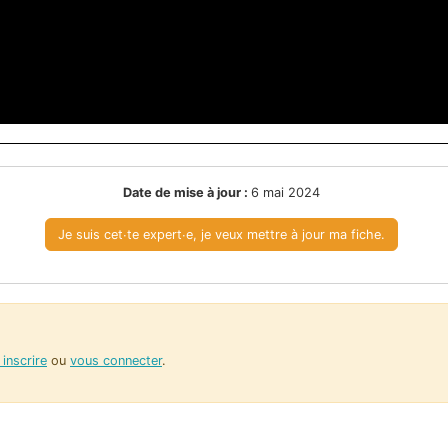
Date de mise à jour :
6 mai 2024
Je suis cet∙te expert∙e, je veux mettre à jour ma fiche.
inscrire
ou
vous connecter
.