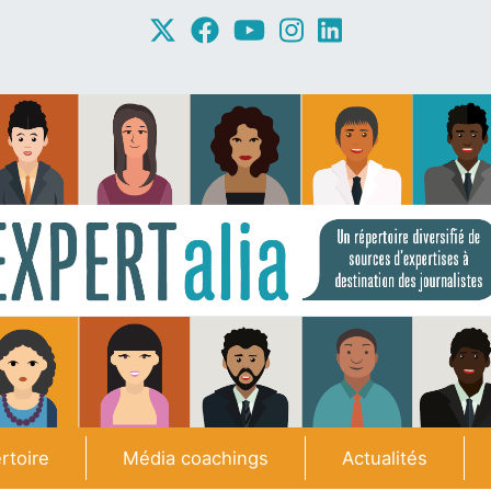
rtoire
Média coachings
Actualités