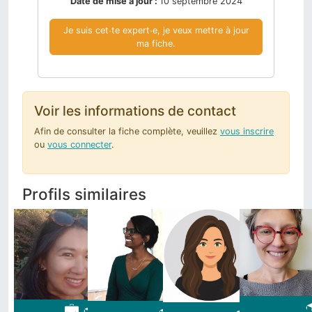
Date de mise à jour :
10 septembre 2024
Je suis cet∙te expert∙e, je veux mettre à jour
ma fiche.
Voir les informations de contact
Afin de consulter la fiche complète, veuillez
vous inscrire
ou
vous connecter
.
Profils similaires