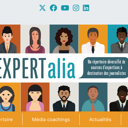
rtoire
Média coachings
Actualités