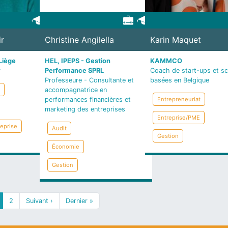
ir
Christine Angilella
Karin Maquet
Liège
HEL, IPEPS - Gestion
KAMMCO
r
Performance SPRL
Coach de start-ups et s
Professeure - Consultante et
basées en Belgique
accompagnatrice en
performances financières et
Entrepreneuriat
marketing des entreprises
Entreprise/PME
eprise
Audit
Gestion
Économie
Gestion
ge courante
Page
Page suivante
Dernière page
2
Suivant ›
Dernier »