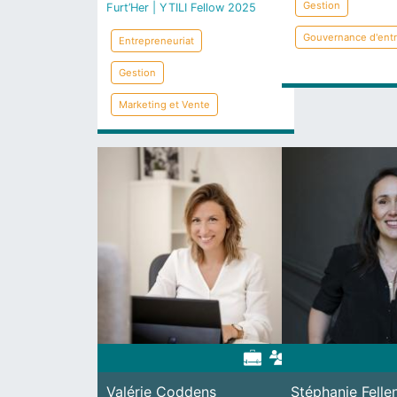
Gestion
Furt’Her | YTILI Fellow 2025
Gouvernance d'entr
Entrepreneuriat
Gestion
Marketing et Vente
Valérie Coddens
Stéphanie Felle