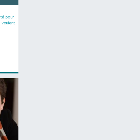
ité pour
i veulent
"