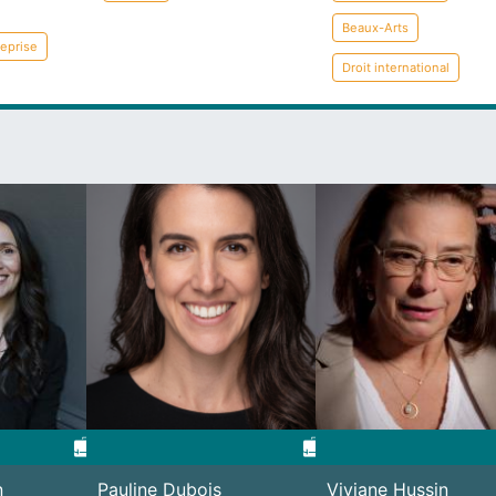
Beaux-Arts
eprise
Droit international
n
Pauline Dubois
Viviane Hussin