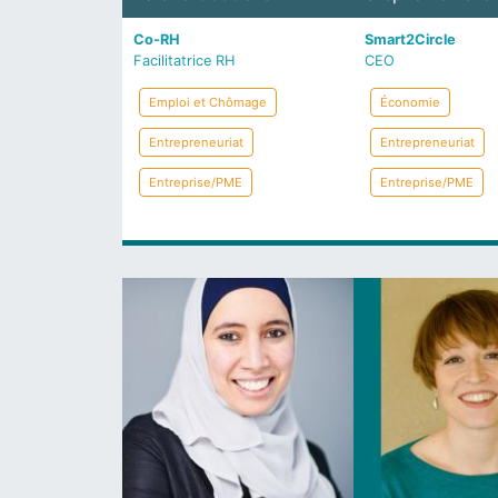
Co-RH
Smart2Circle
Facilitatrice RH
CEO
Emploi et Chômage
Économie
Entrepreneuriat
Entrepreneuriat
Entreprise/PME
Entreprise/PME