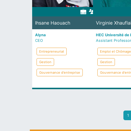
Ihsane Haouach
Virginie Xhaufla
Alyna
HEC Université de 
CEO
Assistant Professo
Entrepreneuriat
Emploi et Chômage
Gestion
Gestion
Gouvernance d'entreprise
Gouvernance d'entr
Pagination
Pa
1