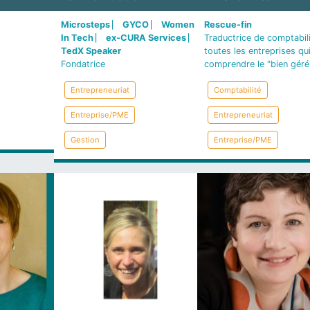
Microsteps ⎸ GYCO ⎸ Women
Rescue-fin
In Tech ⎸ ex-CURA Services ⎸
Traductrice de comptabil
TedX Speaker
toutes les entreprises qu
Fondatrice
comprendre le "bien géré
Entrepreneuriat
Comptabilité
Entreprise/PME
Entrepreneuriat
Gestion
Entreprise/PME