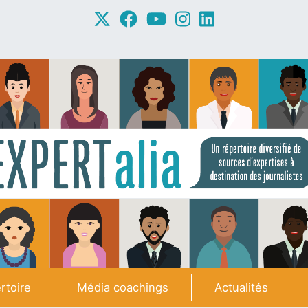
rtoire
Média coachings
Actualités