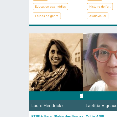
Éducation aux médias
Histoire de l'art
Études de genre
Audiovisuel
Laure Hendrickx
Laetitia Vignau
RTBF & Bozar (Palais des Beaux-
Crible ASBL