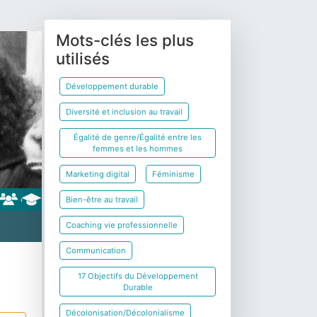
Mots-clés les plus
utilisés
Développement durable
Diversité et inclusion au travail
Égalité de genre/Égalité entre les
femmes et les hommes
Marketing digital
Féminisme
Bien-être au travail
Coaching vie professionnelle
Communication
17 Objectifs du Développement
Durable
Décolonisation/Décolonialisme