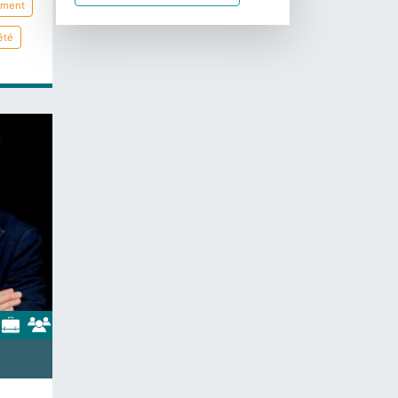
ement
été