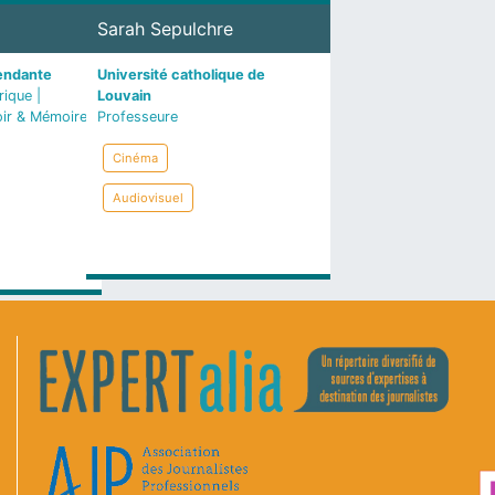
Sarah Sepulchre
endante
Université catholique de
ique |
Louvain
oir & Mémoire
Professeure
Cinéma
Audiovisuel