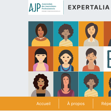
Aller au contenu principal
EXPERTALIA
Navigation principale
Accueil
À propos
Répe