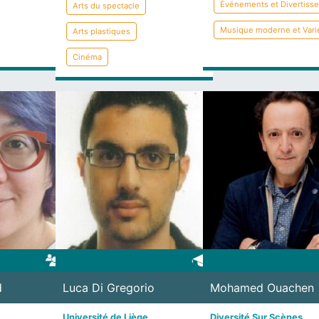
Événements et Divertiss
Arts du spectacle
Musique moderne et Vari
Arts plastiques
Cinéma
d
Luca Di Gregorio
Mohamed Ouachen
Université de Liège
Diversité Sur Scènes