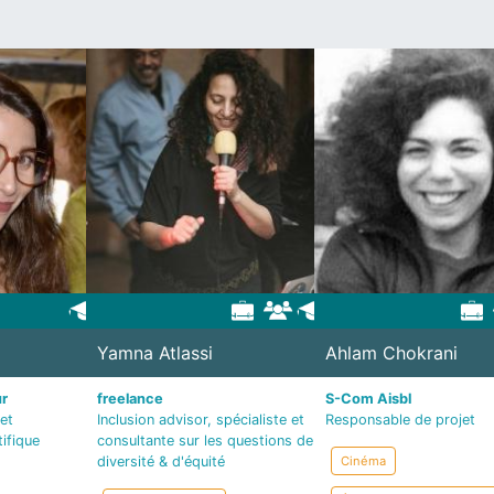
Yamna Atlassi
Ahlam Chokrani
ur
freelance
S-Com Aisbl
et
Inclusion advisor, spécialiste et
Responsable de projet
tifique
consultante sur les questions de
diversité & d'équité
Cinéma