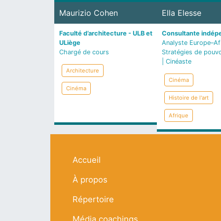
Maurizio Cohen
Ella Elesse
Faculté d’architecture - ULB et
Consultante indép
ULiège
Analyste Europe–Afr
Chargé de cours
Stratégies de pouv
| Cinéaste
Architecture
Cinéma
Cinéma
Histoire de l'art
Afrique
Navigation principale
Accueil
À propos
Répertoire
Média coachings