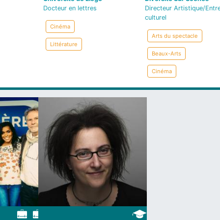
Docteur en lettres
Directeur Artistique/Entr
culturel
Cinéma
Arts du spectacle
Littérature
Beaux-Arts
Cinéma