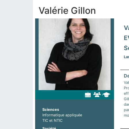
Valérie Gillon
V
E
S
La
Val
Pr
eff
Gil
dan
Sciences
par
Informatique appliquée
mon
TIC et NTIC
Société