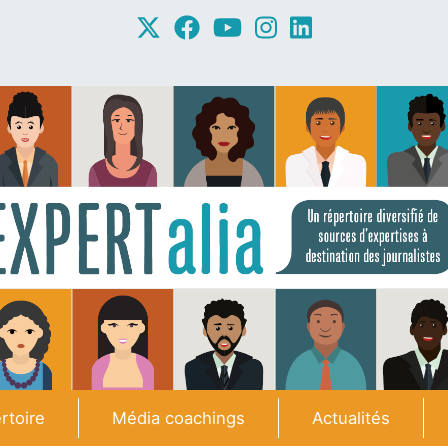
rtoire
Média coachings
Actualités