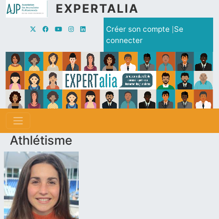
Aller au contenu principal
EXPERTALIA
Menu du compte de l'utilisate
Créer son compte
Se
connecter
Athlétisme