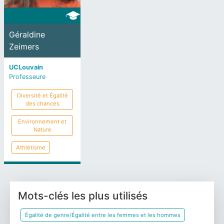
Géraldine
Zeimers
UCLouvain
Professeure
Diversité et Égalité
des chances
Environnement et
Nature
Athlétisme
Mots-clés les plus utilisés
Égalité de genre/Égalité entre les femmes et les hommes