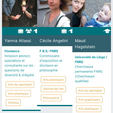
Yamna Atlassi
Cécile Angelini
Maud
Hagelstein
freelance
F.R.S.-FNRS
Inclusion advisor,
Commissaire
Université de Liège /
spécialiste et
d'exposition et
FNRS
consultante sur les
docteure en
Chercheuse
questions de
philosophie
permanente FNRS
diversité & d'équité
(Chercheuse
Arts plastiques
qualifiée)
Arts du spectacle
Histoire de l'art
Arts du spectacle
Arts plastiques
Philosophie
Arts graphiques
Cinéma
Arts plastiques