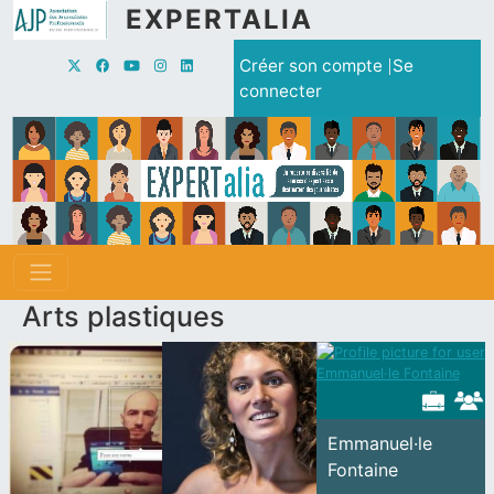
Aller au contenu principal
EXPERTALIA
Menu du compte de l'utilisate
Créer son compte
Se
connecter
Arts plastiques
Emmanuel·le
Fontaine