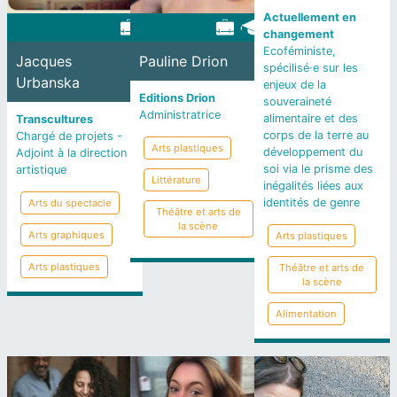
Actuellement en
changement
Ecoféministe,
Jacques
Pauline Drion
spécilisé·e sur les
Urbanska
enjeux de la
Editions Drion
souveraineté
Administratrice
alimentaire et des
Transcultures
corps de la terre au
Chargé de projets -
Arts plastiques
développement du
Adjoint à la direction
soi via le prisme des
artistique
Littérature
inégalités liées aux
identités de genre
Arts du spectacle
Théâtre et arts de
la scène
Arts graphiques
Arts plastiques
Arts plastiques
Théâtre et arts de
la scène
Alimentation