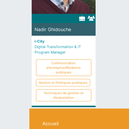
Nadir Ghidouche
i-City
Digital Transformation & IT
Program Manager
Communication
d'entreprise/Relations
publiques
Gestion et Politiques publiques
Techniques de gestion et
d’exploitation
Navigation principale
Accueil