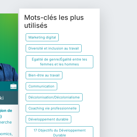
Mots-clés les plus
utilisés
Marketing digital
Diversité et inclusion au travail
Égalité de genre/Égalité entre les
femmes et les hommes
Bien-être au travail
Communication
ki
Décolonisation/Décolonialisme
Coaching vie professionnelle
ion de
o)
Développement durable
cherche
17 Objectifs du Développement
nomics,
Durable