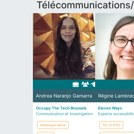
Télécommunications
Andrea Naranjo Gamarra
Régine Lambrec
Occupy The Tech Brussels
Eleven Ways
Communication et Investigation
Experte accessibili
Amérique latine
TIC et NTIC