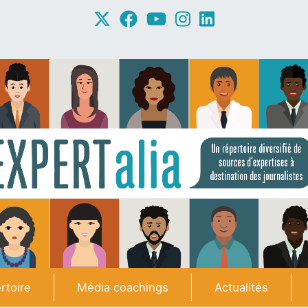
rtoire
Média coachings
Actualités