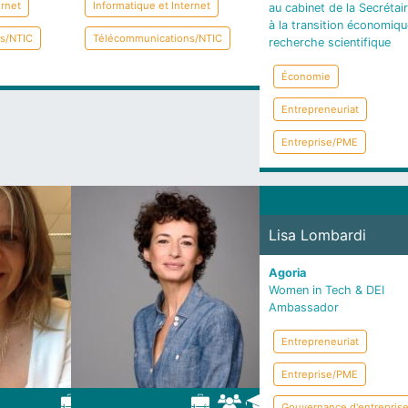
ernet
Informatique et Internet
au cabinet de la Secrétai
à la transition économiqu
s/NTIC
Télécommunications/NTIC
recherche scientifique
Économie
Entrepreneuriat
Entreprise/PME
Lisa Lombardi
Agoria
Women in Tech & DEI
Ambassador
Entrepreneuriat
Entreprise/PME
Gouvernance d'entrepris