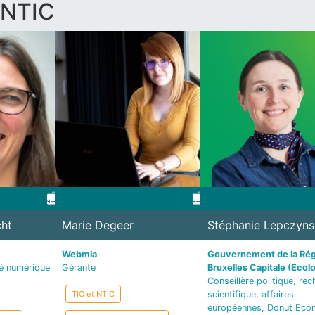
/NTIC
ht
Marie Degeer
Stéphanie Lepczyns
Webmia
Gouvernement de la Rég
té numérique
Gérante
Bruxelles Capitale (Ecol
Conseillère politique, re
TIC et NTIC
scientifique, affaires
européennes, Donut Eco