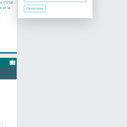
re d'Etat
e et la
Féminisme
e