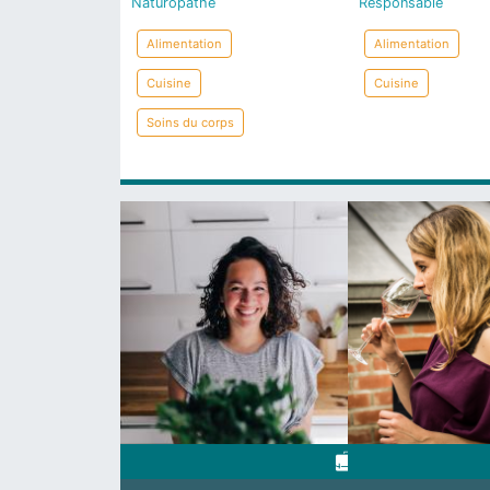
Naturopathe
Responsable
Alimentation
Alimentation
Cuisine
Cuisine
Soins du corps