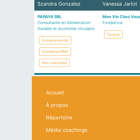
Szandra Gonzalez
Vanessa Jarlot
PAPAYA SRL
Mon Vin Chez Vou
Consultante en Alimentation
Fondatrice
Durable et économie circulaire
Cuisine
Entrepreneuriat
Entreprise/PME
Non-marchand
Navigation principale
Accueil
À propos
Répertoire
Média coachings