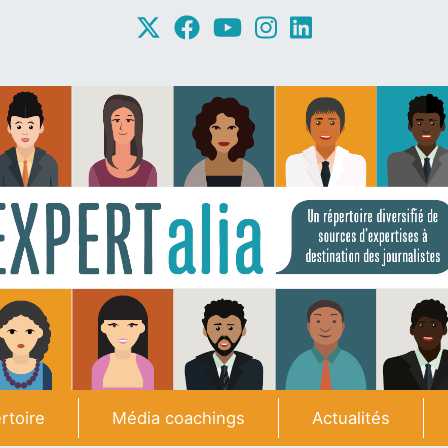
rtoire
Média coachings
Actualités