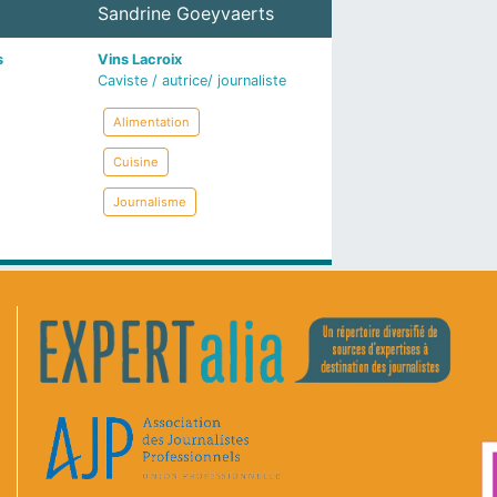
Sandrine Goeyvaerts
s
Vins Lacroix
Caviste / autrice/ journaliste
Alimentation
Cuisine
Journalisme