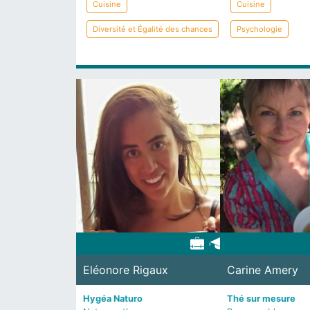
Cuisine
Cuisine
Diversité et Égalité des chances
Psychologie
Eléonore Rigaux
Carine Amery
Hygéa Naturo
Thé sur mesure