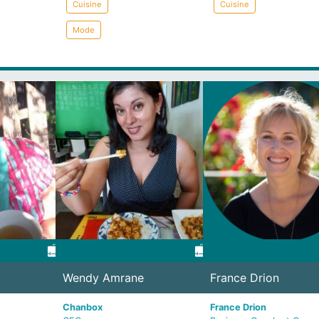
Cuisine
Cuisine
Mode
Wendy Amrane
France Drion
Chanbox
France Drion