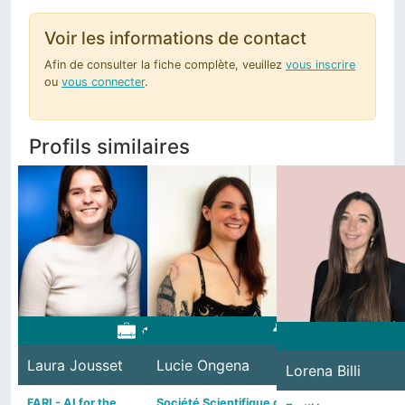
Voir les informations de contact
Afin de consulter la fiche complète, veuillez
vous inscrire
ou
vous connecter
.
Profils similaires
Virginie
Valentina
Pierre
Marie-Charlotte
Laura Jousset
Celine Faidherbe
Ermeline Gosselin
Nathalie Dumont
Isabelle Goos
Catherine Robert
Lucie Ongena
Cassandre Burnier
Julie Simon
Fabienne Lahaye
Sophie Dussart
Christine Donjea
Claire Gruslin
Brigitte Jaspard
Anne-Catherine
Assia Mezraui
Fatima Boudjaoui
Nadir Ghidouche
Lorena Billi
Dr. Audrey-Flore
Isabel Verstraet
Constance Isaac
Barbara Goffioul
Zoccali
Céline Masfran
Tatepo Ngonde
Fred Colantoni
Marie-Joëlle Goffioul
Corinne Imhauser
Lahaye
Ngomsik
Virginie
FARI - AI for the
ABCi
Gosselin & de Walque
Karott SA
Giconsultance
GRE Liège
Société Scientifique de
Université libre de
ULB-Coopération ONG
FEVIA (Fédération de
Speechcoaching
Donjean
HEC
CSC