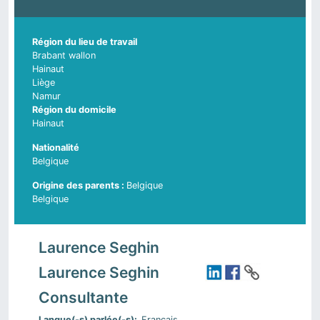
Région du lieu de travail
Brabant wallon
Hainaut
Liège
Namur
Région du domicile
Hainaut
Nationalité
Belgique
Belgique
Pays d'origine du parent 2
Belgique
Laurence Seghin
Laurence Seghin
Consultante
Langue(-s) parlée(-s)
Français