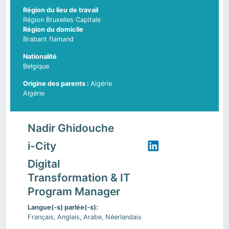
Région du lieu de travail
Région Bruxelles Capitale
Région du domicile
Brabant flamand
Nationalité
Belgique
Algérie
Pays d'origine du parent 2
Algérie
Nadir Ghidouche
i-City
Digital
Transformation & IT
Program Manager
Langue(-s) parlée(-s)
Français
Anglais
Arabe
Néerlandais