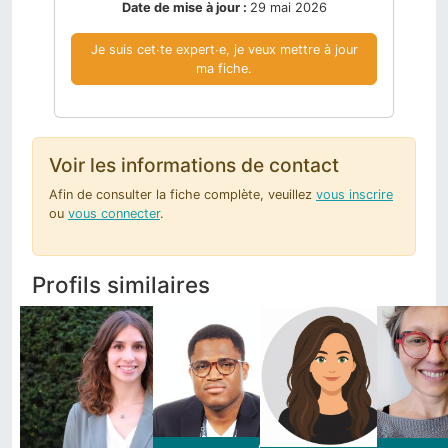
Date de mise à jour :
29 mai 2026
Je suis cet∙te expert∙e, je veux mettre à jour
ma fiche.
Voir les informations de contact
Afin de consulter la fiche complète, veuillez
vous inscrire
ou
vous connecter
.
Profils similaires
Lisa
Lombardi
Agoria
Women in Tech &