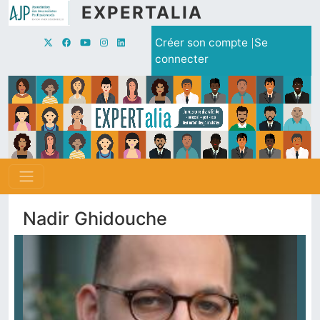
Aller au contenu principal
EXPERTALIA
Menu du compte de l'utilisate
Créer son compte
Se
connecter
Nadir Ghidouche