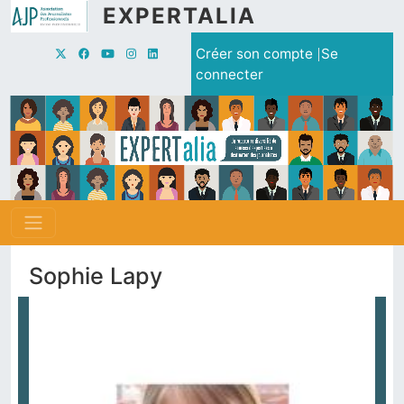
Aller au contenu principal
EXPERTALIA
Menu du compte de l'utilisate
Créer son compte
Se
connecter
Sophie Lapy