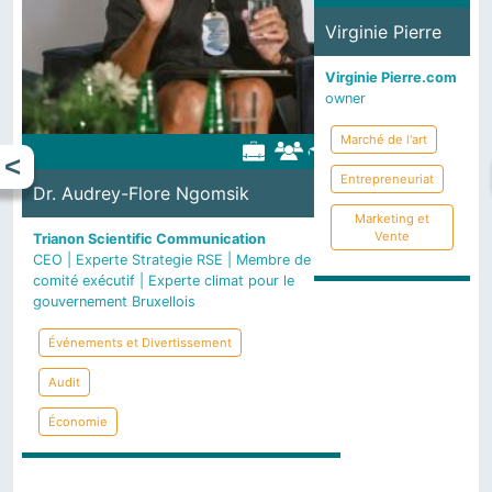
Virginie Pierre
Virginie Pierre.com
owner
Marché de l'art
Entrepreneuriat
Dr. Audrey-Flore Ngomsik
Marketing et
Vente
Trianon Scientific Communication
CEO | Experte Strategie RSE | Membre de
comité exécutif | Experte climat pour le
gouvernement Bruxellois
Événements et Divertissement
Audit
Économie
Précédent
Suivant