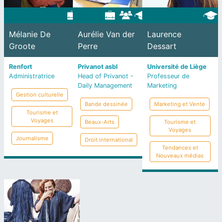
Mélanie De
Aurélie Van der
Laurence
Groote
Perre
Dessart
Renfort
Privanot asbl
Université de Liège
Administratrice
Head of Privanot -
Professeur de
Daily Management
Marketing
Gestion culturelle
Bande dessinée
Marketing et Vente
Tourisme et
Voyages
Beaux-Arts
Tourisme et
Voyages
Journalisme
Droit international
Tendances et
Nouveaux médias