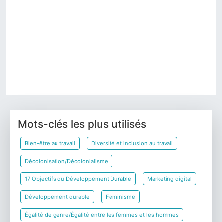
Aurore Van de Winkel
Fama-Ossa Consulting / UCL/ USaint Louis
Chercheuse et conseillère en gestion des rumeurs
Communication d'entreprise/Relations publiques
Sciences de la communication
Précédent
Suivant
Mots-clés les plus utilisés
Bien-être au travail
Diversité et inclusion au travail
Décolonisation/Décolonialisme
17 Objectifs du Développement Durable
Marketing digital
Développement durable
Féminisme
Égalité de genre/Égalité entre les femmes et les hommes