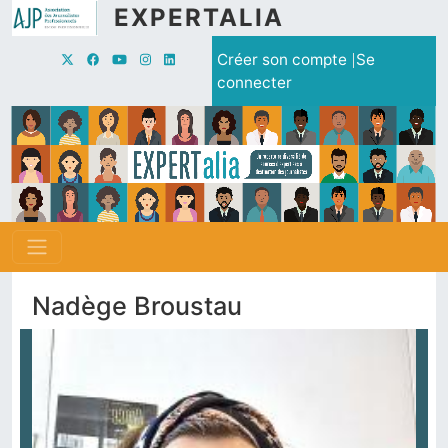
Aller au contenu principal
EXPERTALIA
Menu du compte de l'utilisate
Créer son compte
Se
connecter
Nadège Broustau