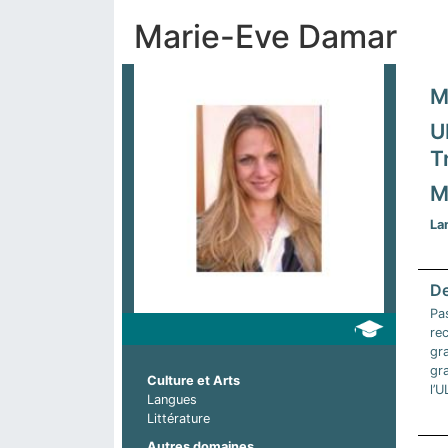
Marie-Eve Damar
M
U
T
M
La
Pa
rec
gra
gra
Culture et Arts
l’U
Langues
Littérature
Autres domaines