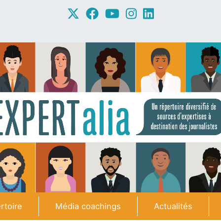
rtoire
Média coachings
Actualités