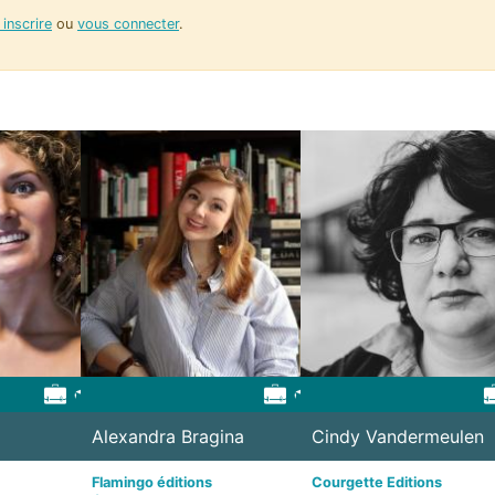
inscrire
ou
vous connecter
.
io
Alexandra Bragina
Laurence Pagacz
Mohammed Jamouchi
Cindy Vandermeulen
Anaëlle Impe
Daria Tunca
e
a scène //
Flamingo éditions
Doc Sherlock - Agence littéraire
Académie / RfP
Courgette Editions
Université Saint-Louis —
Université de Liège