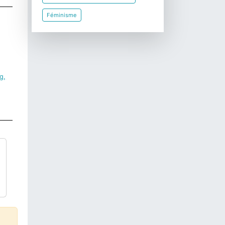
Féminisme
g,