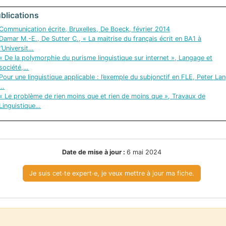
blications
Communication écrite, Bruxelles, De Boeck, février 2014
Damar M.-E., De Sutter C., « La maitrise du français écrit en BA1 à
l’Universit…
« De la polymorphie du purisme linguistique sur internet », Langage et
société,…
Pour une linguistique applicable : l’exemple du subjonctif en FLE, Peter Lan
…
« Le problème de rien moins que et rien de moins que », Travaux de
Linguistique…
Date de mise à jour :
6 mai 2024
Je suis cet∙te expert∙e, je veux mettre à jour ma fiche.