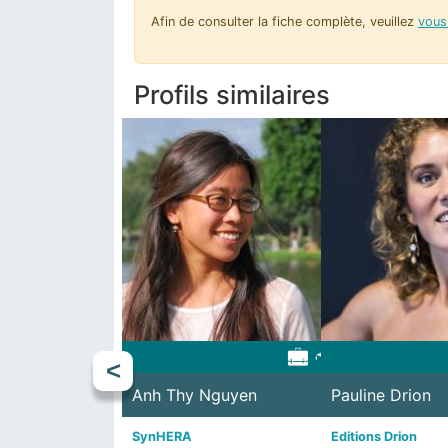
Afin de consulter la fiche complète, veuillez
vous 
Profils similaires
Anh Thy Nguyen
Valentina Zoccali
Marie Cappart
Deniz Uygur
Pauline Drion
Luca Di Gregor
Virginie Jortay
SynHERA
Sustainable Communication
Revue Française de Généalogie
Groupe Interdisciplinaire de
Editions Drion
Université de Lièg
Cirque // Arts de l