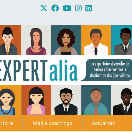
rtoire
Média coachings
Actualités