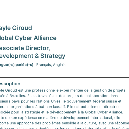
ayle Giroud
lobal Cyber Alliance
ssociate Director,
evelopment & Strategy
ngue(-s) parlée(-s)
Français
Anglais
yle Giroud est une professionnelle expérimentée de la gestion de projets
ée à Bruxelles. Elle a travaillé sur des projets de collaboration dans
sieurs pays pour les Nations Unies, le gouvernement fédéral suisse et
erses organisations à but non lucratif. Elle est actuellement directrice
ociée pour la stratégie et le développement à la Global Cyber Alliance.
rte de son expérience en matière de développement international, elle
porte une approche des problèmes sensible à la culture, avec une réponse
trée sur l'utilisateur, orientée vers les solutions et durable, afin de génére