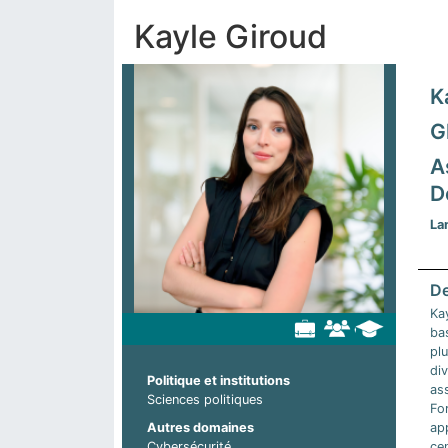
Kayle Giroud
K
G
A
D
La
Ka
bas
plu
div
Politique et institutions
ass
Sciences politiques
Fo
ap
Autres domaines
cen
Cybersécurité