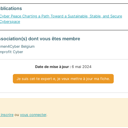
blications
Cyber Peace Charting a Path Toward a Sustainable, Stable, and Secure
Cyberspace
sociation(s) dont vous êtes membre
men4Cyber Belgium
nprofit Cyber
Date de mise à jour :
6 mai 2024
Je suis cet∙te expert∙e, je veux mettre à jour ma fiche.
inscrire
ou
vous connecter
.