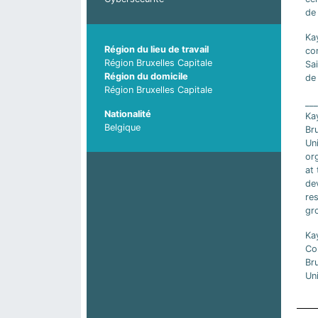
de 
Kay
Région du lieu de travail
co
Région Bruxelles Capitale
Sa
Région du domicile
de 
Région Bruxelles Capitale
___
Nationalité
Ka
Belgique
Bru
Un
or
at 
de
res
gr
Ka
Con
Br
Uni