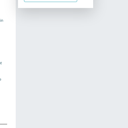
in
nt
e