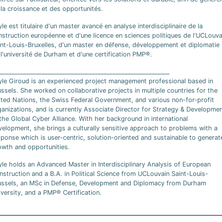
la croissance et des opportunités.
le est titulaire d'un master avancé en analyse interdisciplinaire de la
nstruction européenne et d'une licence en sciences politiques de l'UCLouva
int-Louis-Bruxelles, d'un master en défense, développement et diplomatie
l'université de Durham et d'une certification PMP®.
_________________________________________________________
yle Giroud is an experienced project management professional based in
ssels. She worked on collaborative projects in multiple countries for the
ited Nations, the Swiss Federal Government, and various non-for-profit
ganizations, and is currently Associate Director for Strategy & Developme
the Global Cyber Alliance. With her background in international
velopment, she brings a culturally sensitive approach to problems with a
ponse which is user-centric, solution-oriented and sustainable to generat
owth and opportunities.
yle holds an Advanced Master in Interdisciplinary Analysis of European
struction and a B.A. in Political Science from UCLouvain Saint-Louis-
ussels, an MSc in Defense, Development and Diplomacy from Durham
versity, and a PMP® Certification.