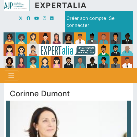
Aller au contenu principal
EXPERTALIA
Menu du compte de l'utilisate
Créer son compte
Se
connecter
Corinne Dumont