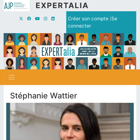
Aller au contenu principal
EXPERTALIA
Menu du compte de l'utilisate
Créer son compte
Se
connecter
Stéphanie Wattier