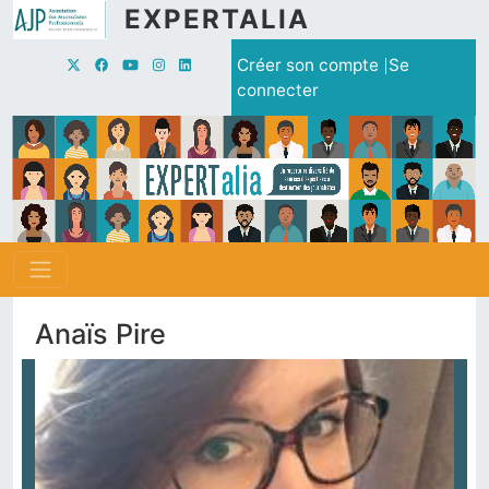
Aller au contenu principal
EXPERTALIA
Menu du compte de l'utilisate
Créer son compte
Se
connecter
Anaïs Pire