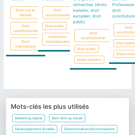
UCLouvain Saint-Lou
Assistante de recherche et
recherches (droits
Professeure
Bruxelles
Droit
Chargée d'enseignement
Droit civil et
Droit
humains, droit
droit
Professeure
constitutionnel
familial
constitutionnel
européen, droit
constitution
Droit constitutionnel
public)
Marché de l'art
Droit public
Droit
Droit public
Droit
constitutionnel
constitutio
Droit économique et
Droit
Droit administratif
Droits humains
Institutions
financier et du commerce
constitutionnel
Droit
internationales
Droit public
international
Droit international
Droit fiscal
Droit public
Droits hum
Droits humains
Précédent
Suivant
Mots-clés les plus utilisés
Marketing digital
Bien-être au travail
Développement durable
Décolonisation/Décolonialisme