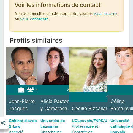
Voir les informations de contact
Afin de consulter la fiche complète, veuillez
vous inscrire
ou
vous connecter
.
Profils similaires
Jean-Pierre
Alicia Pastor
Céline
Stéphanie
Jacques
y Camarasa
Cecilia Rizcallah
Romainvil
Wattier
Marie-Sophie de
Amélie Lachapelle
Cabinet d'avocat
Université de
UCLouvain/FNRS/ULB
Université
Clippele
Université de Namur
S-Law
Lausanne
Professeure et
catholique 
Professeure
UNamur
Associé
Chercheuse
Chargée de
Louvain