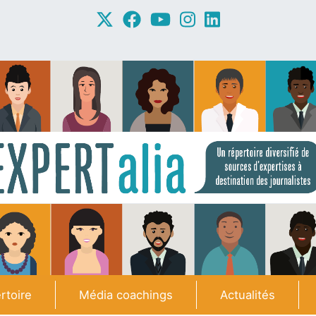
rtoire
Média coachings
Actualités