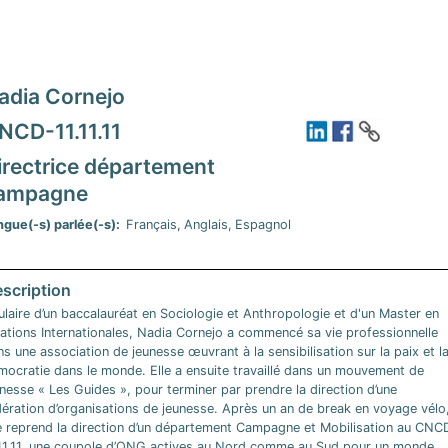
adia Cornejo
NCD-11.11.11
irectrice département
ampagne
ngue(-s) parlée(-s)
Français
Anglais
Espagnol
ulaire d’un baccalauréat en Sociologie et Anthropologie et d'un Master en
lations Internationales, Nadia Cornejo a commencé sa vie professionnelle
s une association de jeunesse œuvrant à la sensibilisation sur la paix et l
mocratie dans le monde. Elle a ensuite travaillé dans un mouvement de
nesse « Les Guides », pour terminer par prendre la direction d’une
dération d’organisations de jeunesse. Après un an de break en voyage vélo
le reprend la direction d’un département Campagne et Mobilisation au CNC
.11.11, une coupole d’ONG actives au Nord comme au Sud pour un monde