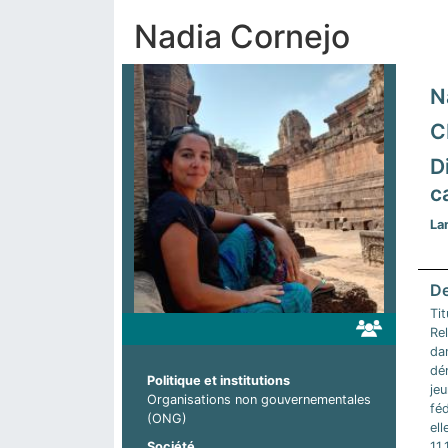
Nadia Cornejo
N
C
D
c
La
Tit
Re
dan
dé
Politique et institutions
jeu
Organisations non gouvernementales
fé
(ONG)
el
11
Société