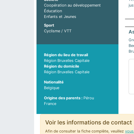
jus
Coopération au développement
Éducation
Enfants et Jeunes
Sport
Cyclisme / VTT
As
Gr
Be
Br
Région du lieu de travail
Région Bruxelles Capitale
Région du domicile
Région Bruxelles Capitale
Nationalité
Belgique
Pérou
Pays d'origine du parent 2
France
Voir les informations de contact
Afin de consulter la fiche complète, veuillez
vous 