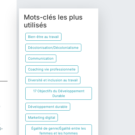
Mots-clés les plus
utilisés
Bien-être au travail
Décolonisation/Décolonialisme
Communication
Coaching vie professionnelle
Diversité et inclusion au travail
17 Objectifs du Développement
Durable
a
Développement durable
Marketing digital
,
Égalité de genre/Égalité entre les
D-
femmes et les hommes