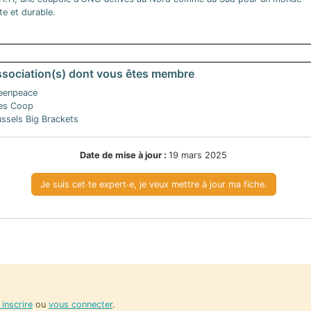
te et durable.
sociation(s) dont vous êtes membre
eenpeace
es Coop
ussels Big Brackets
Date de mise à jour :
19 mars 2025
Je suis cet∙te expert∙e, je veux mettre à jour ma fiche.
inscrire
ou
vous connecter
.