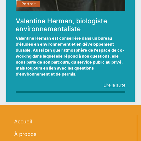
Portrait
Portrait
Portrait
Valentine Herman, biologiste
Pascale Frennet, aromatologue et
Virginie Humblet, fondatrice de
environnementaliste
aromathérapeute clinique
TwoGo, spécialisée dans la
consultance en marketing
Valentine Herman est conseillère dans un bureau
Pascale Frennet a eu plusieurs vies. D’abord attachée
stratégique et la communication
d'études en environnement et en développement
de presse et attachée parlementaire, elle a bifurqué
durable.
vers l’aromathérapie clinique à la faveur d’un
Aussi zen que l'atmosphère de l'espace de co-
Avance ! Si on réfléchit trop, on ne fait rien. C’est le
working dans lequel elle répond à nos questions, elle
événement de vie. Elle nous explique comment les
leitmotiv de Virginie Humblet, consultante en
nous parle de son parcours, du service public au privé,
huiles essentielles peuvent soulager anxiété, stress
marketing stratégique pour les TPE et PME. La preuve
mais toujours en lien avec les questions
post-traumatique, insomnie et douleurs.
par l’exemple. GO.
d'environnement et de permis.
Lire la suite
Lire la suite
Lire la suite