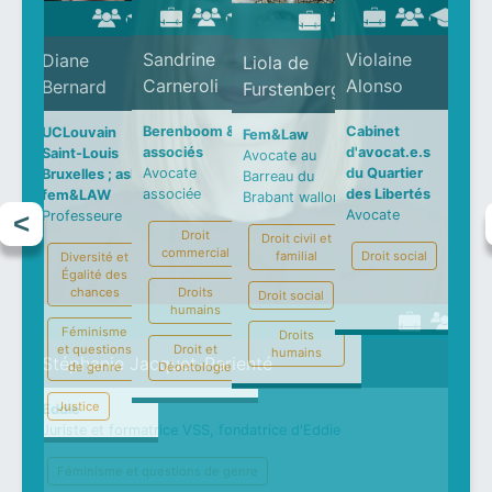
Violaine
Sandrine
Diane
Liola de
Alonso
Carneroli
Bernard
Furstenberg
Cabinet
Berenboom &
UCLouvain
Fem&Law
d'avocat.e.s
associés
Saint-Louis
Avocate au
du Quartier
Avocate
Bruxelles ; asbl
Barreau du
des Libertés
associée
fem&LAW
Brabant wallon
Avocate
Professeure
Droit
Droit civil et
commercial
Droit social
familial
Diversité et
Égalité des
Droits
chances
Droit social
humains
Féminisme
Droits
Droit et
et questions
humains
Stéphanie Jacquet-Parienté
Déontologie
de genre
Justice
Eddie
Juriste et formatrice VSS, fondatrice d'Eddie
Féminisme et questions de genre