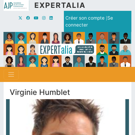
Aller au contenu principal
EXPERTALIA
Menu du compte de l'utilisate
Créer son compte
Se
connecter
Virginie Humblet