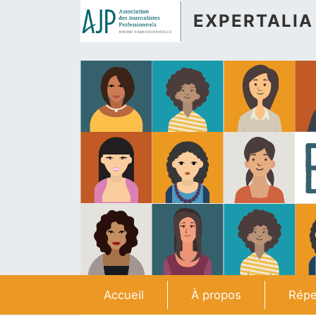
Aller au contenu principal
EXPERTALIA
Navigation principale
Accueil
À propos
Répe