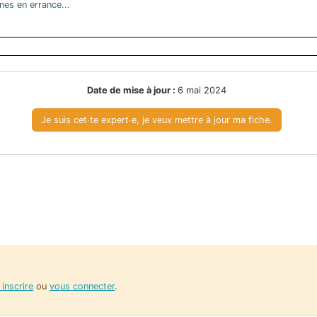
nes en errance...
Date de mise à jour :
6 mai 2024
Je suis cet∙te expert∙e, je veux mettre à jour ma fiche.
inscrire
ou
vous connecter
.