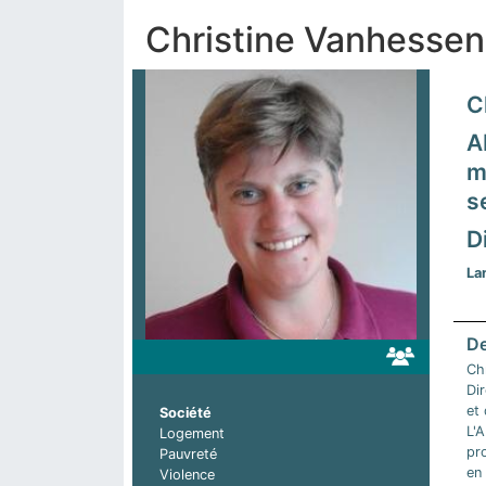
Christine Vanhessen
C
A
m
s
D
La
Ch
Dir
et 
Société
L'
Logement
pr
Pauvreté
en 
Violence