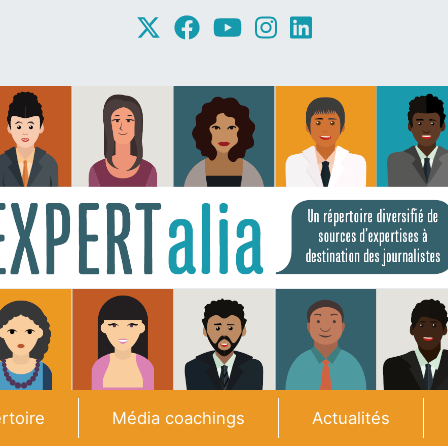
rtoire
Média coachings
Actualités