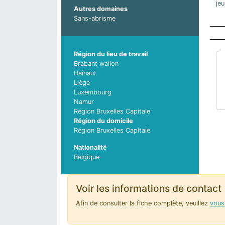
jeu
Autres domaines
Sans-abrisme
Région du lieu de travail
Brabant wallon
Hainaut
Liège
Luxembourg
Namur
Région Bruxelles Capitale
Région du domicile
Région Bruxelles Capitale
Nationalité
Belgique
Voir les informations de contact
Afin de consulter la fiche complète, veuillez
vous 