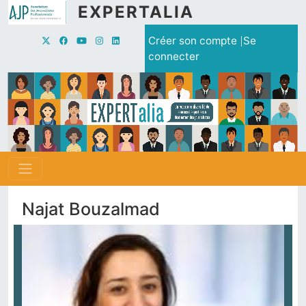
Aller au contenu principal
EXPERTALIA
Menu du compte de l'utilisate
Créer son compte
Se
connecter
Najat Bouzalmad