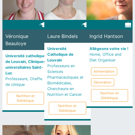
Véronique
Laure Bindels
Ingrid Hantson
Beauloye
Université
Allégeons votre vie !
Catholique de
Home, Office and
Université catholique
Louvain
Diet Organiser
de Louvain, Cliniques
Professeure en
universitaires Saint-
Sciences
Alimentation
Luc
Pharmaceutiques et
Professeure, Cheffe
Décoration
Biomédicales,
de clinique
Chercheure en
Nutrition et
Nutrition et Cancer
Nutrition et
Diététique
Diététique
Nutrition et
Diététique