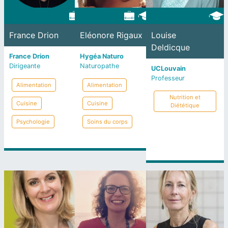
France Drion
Eléonore Rigaux
Louise
Deldicque
France Drion
Hygéa Naturo
Dirigeante
Naturopathe
UCLouvain
Professeur
Alimentation
Alimentation
Nutrition et
Cuisine
Cuisine
Diététique
Psychologie
Soins du corps