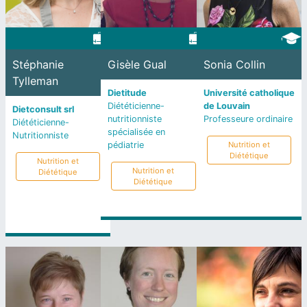
Stéphanie
Gisèle Gual
Sonia Collin
Tylleman
Dietitude
Université catholique
Diététicienne-
de Louvain
Dietconsult srl
nutritionniste
Professeure ordinaire
Diététicienne-
spécialisée en
Nutritionniste
pédiatrie
Nutrition et
Diététique
Nutrition et
Nutrition et
Diététique
Diététique