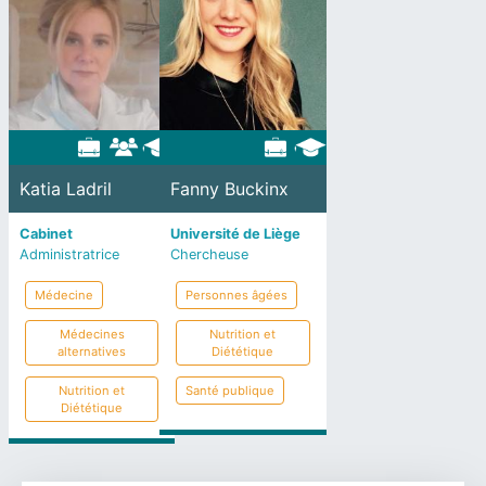
Katia Ladril
Fanny Buckinx
Cabinet
Université de Liège
Administratrice
Chercheuse
Médecine
Personnes âgées
Médecines
Nutrition et
alternatives
Diététique
Nutrition et
Santé publique
Diététique