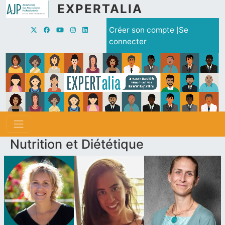
Aller au contenu principal
EXPERTALIA
Menu du compte de l'utilisate
Créer son compte
Se
connecter
Nutrition et Diététique