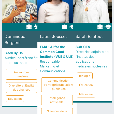
Dominique
Laura Jousset
Sarah Baatout
Bergiers
FARI - AI for the
SCK CEN
Common Good
Directrice adjointe de
Black By Us
Institute (VUB & ULB)
l'Institut des
Autrice, conférencière
Responsable
applications
et consultante
Marketing et
médicales nucléaires
Communications
Ressources
Biologie
humaines
Communication
d'entreprise/Relations
Éducation
Diversité et Égalité
publiques
des chances
Médecine
Intelligence
Éducation
artificielle
Sciences de la