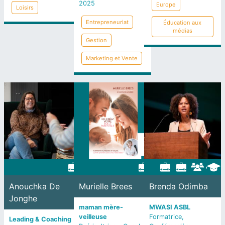
2025
Europe
Loisirs
Entrepreneuriat
Éducation aux
médias
Gestion
Marketing et Vente
Anouchka De
Murielle Brees
Brenda Odimba
Jonghe
maman mère-
MWASI ASBL
veilleuse
Formatrice,
Leading & Coaching