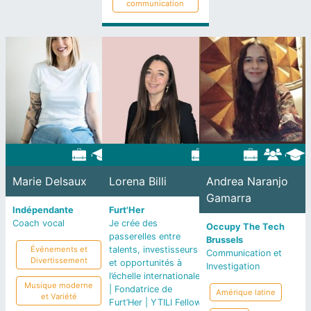
communication
Marie Delsaux
Lorena Billi
Andrea Naranjo
Gamarra
Indépendante
Furt'Her
Coach vocal
Je crée des
Occupy The Tech
passerelles entre
Brussels
Événements et
talents, investisseurs
Communication et
Divertissement
et opportunités à
Investigation
l’échelle internationale
Musique moderne
| Fondatrice de
Amérique latine
et Variété
Furt’Her | YTILI Fellow