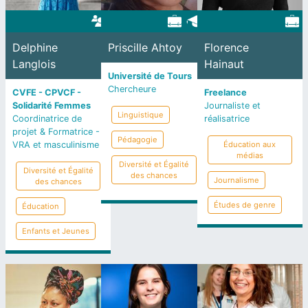
Delphine
Priscille Ahtoy
Florence
Langlois
Hainaut
Université de Tours
Chercheure
CVFE - CPVCF -
Freelance
Solidarité Femmes
Journaliste et
Linguistique
Coordinatrice de
réalisatrice
projet & Formatrice -
Pédagogie
VRA et masculinisme
Éducation aux
médias
Diversité et Égalité
Diversité et Égalité
des chances
Journalisme
des chances
Études de genre
Éducation
Enfants et Jeunes