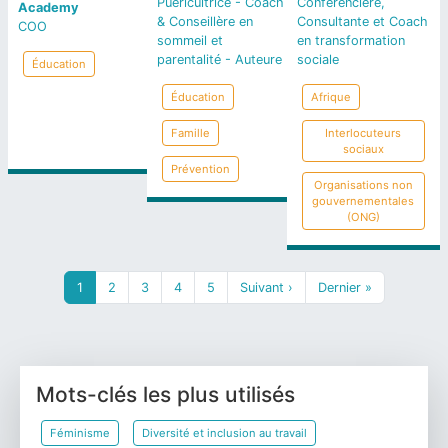
Puéricultrice - Coach
Conférencière,
Academy
& Conseillère en
Consultante et Coach
COO
sommeil et
en transformation
parentalité - Auteure
sociale
Éducation
Éducation
Afrique
Famille
Interlocuteurs
sociaux
Prévention
Organisations non
gouvernementales
(ONG)
Pagination
Page courante
Page
Page
Page
Page
Page suivante
Dernière page
1
2
3
4
5
Suivant ›
Dernier »
Mots-clés les plus utilisés
Féminisme
Diversité et inclusion au travail