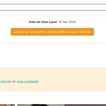
Date de mise à jour :
6 mai 2024
Je suis cet∙te expert∙e, je veux mettre à jour ma fiche.
inscrire
ou
vous connecter
.