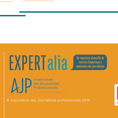
Droit international
Droit international
Afrique
Nature
Europe
© Association des Journalistes professionnels 2016