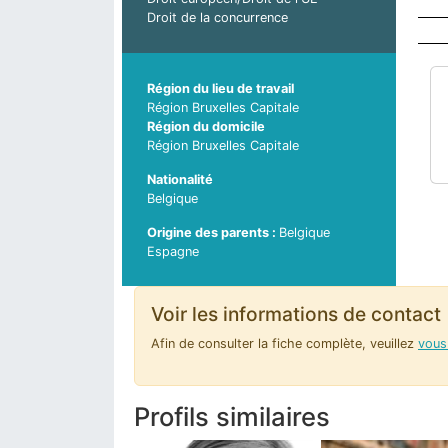
Droit de la concurrence
Région du lieu de travail
Région Bruxelles Capitale
Région du domicile
Région Bruxelles Capitale
Nationalité
Belgique
Belgique
Pays d'origine du parent 2
Espagne
Voir les informations de contact
Afin de consulter la fiche complète, veuillez
vous 
Profils similaires