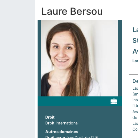
Laure Bersou
L
St
A
La
La
(an
int
l'U
Ava
Droit
de
Droit international
Lau
Co
Autres domaines
Droit européen/Droit de l'UE