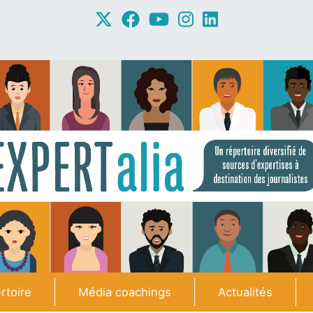
rtoire
Média coachings
Actualités