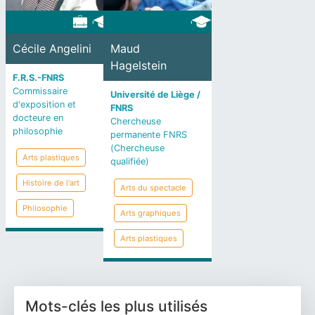
Cécile Angelini
Maud
Hagelstein
F.R.S.-FNRS
Commissaire
Université de Liège /
d'exposition et
FNRS
docteure en
Chercheuse
philosophie
permanente FNRS
(Chercheuse
Arts plastiques
qualifiée)
Histoire de l'art
Arts du spectacle
Philosophie
Arts graphiques
Arts plastiques
Mots-clés les plus utilisés