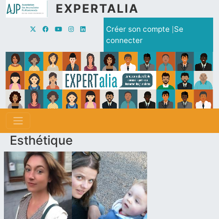
Aller au contenu principal
EXPERTALIA
Menu du compte de l'utilisate
Créer son compte
Se
connecter
Esthétique