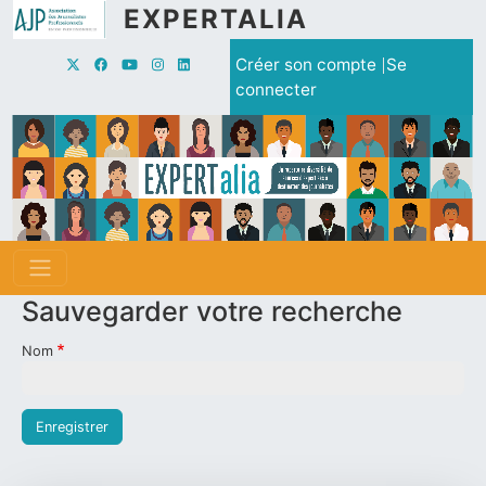
Aller au contenu principal
EXPERTALIA
Menu du compte de l'utilisate
Créer son compte
Se
connecter
Sauvegarder votre recherche
Nom