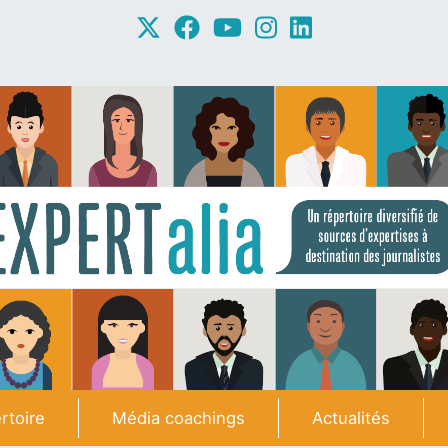
rtoire
Média coachings
Actualités