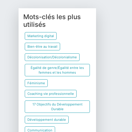
Mots-clés les plus
utilisés
Marketing digital
Bien-être au travail
Décolonisation/Décolonialisme
Égalité de genre/Égalité entre les
femmes et les hommes
Féminisme
Coaching vie professionnelle
17 Objectifs du Développement
Durable
Développement durable
Communication