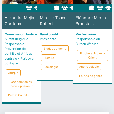
Alejandra Mejia
Mireille-Tsheusi
Eléonore Merza
Cardona
Robert
Bronstein
Commission Justice
Bamko asbl
Vie Féminine
& Paix Belgique
Présidente
Responsable du
Responsable
Bureau d'étude
Prévention des
Études de genre
conflits et Afrique
Proche et Moyen-
Orient
Histoire
centrale - Plaidoyer
politique
Anthropologie
Sociologie
Afrique
Études de genre
Coopération au
développement
Paix et Conflits