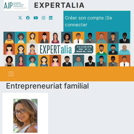
Aller au contenu principal
EXPERTALIA
Menu du compte de l'utilisate
Créer son compte
Se
connecter
Entrepreneuriat familial