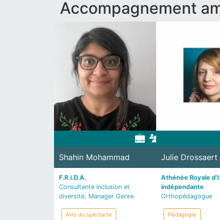
Accompagnement am
Shahin Mohammad
Julie Drossaert
F.R.i.D.A.
Athénée Royale d'Ix
Consultante inclusion et
indépendante
diversité, Manager Genre
Orthopédagogue
Arts du spectacle
Pédagogie