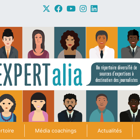
rtoire
Média coachings
Actualités